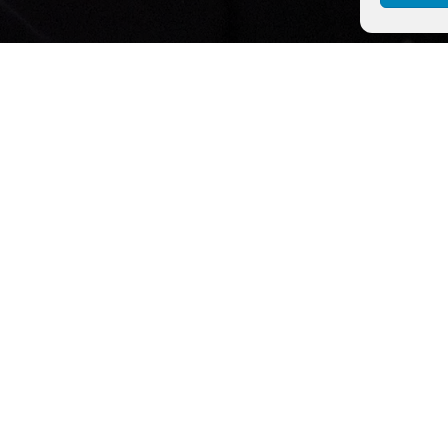
xats.es, ofrecemos soluciones personalizadas de chat
ados por IA para transformar la interacción de tu 
con clientes y empleados.
uciones a Medida para tu Emp