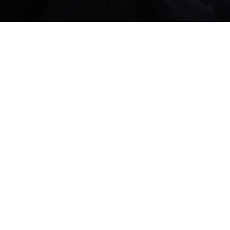
En 
impuls
Sol