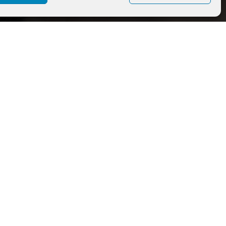
bots
empresa
resa